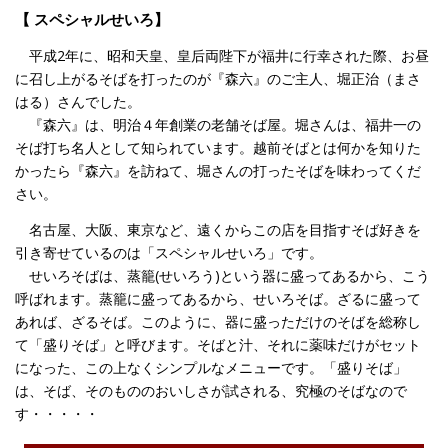
【 スペシャルせいろ】
平成2年に、昭和天皇、皇后両陛下が福井に行幸された際、お昼
に召し上がるそばを打ったのが『森六』のご主人、堀正治（まさ
はる）さんでした。
『森六』は、明治４年創業の老舗そば屋。堀さんは、福井一の
そば打ち名人として知られています。越前そばとは何かを知りた
かったら『森六』を訪ねて、堀さんの打ったそばを味わってくだ
さい。
名古屋、大阪、東京など、遠くからこの店を目指すそば好きを
引き寄せているのは「スペシャルせいろ」です。
せいろそばは、蒸籠(せいろう)という器に盛ってあるから、こう
呼ばれます。蒸籠に盛ってあるから、せいろそば。ざるに盛って
あれば、ざるそば。このように、器に盛っただけのそばを総称し
て「盛りそば」と呼びます。そばと汁、それに薬味だけがセット
になった、この上なくシンプルなメニューです。「盛りそば」
は、そば、そのもののおいしさが試される、究極のそばなので
す・・・・・