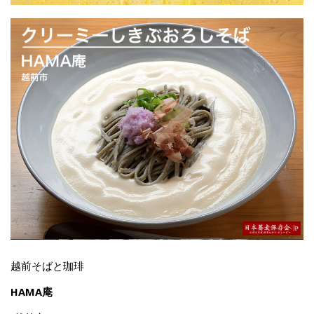
越前そばと珈琲
HAMA庵