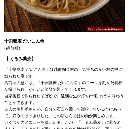
十割蕎麦 だいこん舎
(越前町)
【 くるみ蕎麦】
『十割蕎麦 だいこん舎』は越前陶芸村の、気持ちの良い林の中に
造られた店です。
店前面の壁には、『十割蕎麦 だいこん舎』のマークを刻んだ看板
が掲げられ、かわいい笑顔で迎えてくれます。
自家製粉で作られたそば粉で、繊細な生粉打ち(十割そば)を味わう
ことができます。
主人の南和孝さんが、自分で石臼を回して製粉しているだけあっ
て、好みのはっきりした、この店ならではの麺が楽しめます。
いくつかのメニューを味わいましたが、「くるみ蕎麦」に惹かれ
ました。くるみの味が優しく生かされた汁は癖がなく、万人に好