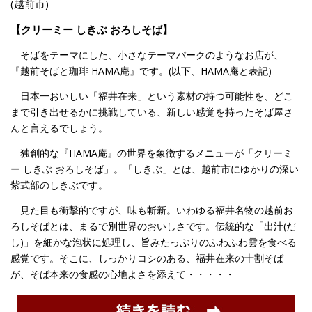
(越前市)
【クリーミー しきぶ おろしそば】
そばをテーマにした、小さなテーマパークのようなお店が、
『越前そばと珈琲 HAMA庵』です。(以下、HAMA庵と表記)
日本一おいしい「福井在来」という素材の持つ可能性を、どこ
まで引き出せるかに挑戦している、新しい感覚を持ったそば屋さ
んと言えるでしょう。
独創的な『HAMA庵』の世界を象徴するメニューが「クリーミ
ー しきぶ おろしそば」。「しきぶ」とは、越前市にゆかりの深い
紫式部のしきぶです。
見た目も衝撃的ですが、味も斬新。いわゆる福井名物の越前お
ろしそばとは、まるで別世界のおいしさです。伝統的な「出汁(だ
し)」を細かな泡状に処理し、旨みたっぷりのふわふわ雲を食べる
感覚です。そこに、しっかりコシのある、福井在来の十割そば
が、そば本来の食感の心地よさを添えて・・・・・