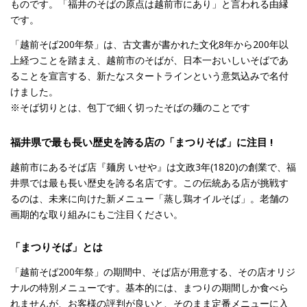
ものです。「福井のそばの原点は越前市にあり」と言われる由縁
です。
「越前そば200年祭」は、古文書が書かれた文化8年から200年以
上経つことを踏まえ、越前市のそばが、日本一おいしいそばであ
ることを宣言する、新たなスタートラインという意気込みで名付
けました。
※そば切りとは、包丁で細く切ったそばの麺のことです
福井県で最も長い歴史を誇る店の「まつりそば」に注目 !
越前市にあるそば店『麺房 いせや』は文政3年(1820)の創業で、福
井県では最も長い歴史を誇る名店です。この伝統ある店が挑戦す
るのは、未来に向けた新メニュー「蒸し鶏オイルそば」。老舗の
画期的な取り組みにもご注目ください。
「まつりそば」とは
「越前そば200年祭」の期間中、そば店が用意する、その店オリジ
ナルの特別メニューです。基本的には、まつりの期間しか食べら
れませんが、お客様の評判が良いと、そのまま定番メニューに入