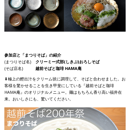
参加店と「まつりそば」の紹介
(まつりそば名)
クリーミー式部(しきぶ)おろしそば
(そば店名)
越前そばと珈琲 HAMA庵
⬇︎極上の鰹出汁をクリーム状に調理して、そばと合わせました。お
客様を驚かせることを生き甲斐にしている『越前そばと珈琲
HAMA庵』のオリジナルメニュー。麺はもちろん香り高い福井在
来。おいしさにも、驚いてください。