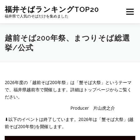
コ
福井そばランキングTOP20
ン
メニュー
テ
福井県で人気のそばだけを集めました
ン
ツ
へ
福井そば屋大賞
蟹そば大祭 公式
越前そば200年祭、まつりそば総選
ス
挙/公式
キ
ッ
プ
越前そば200年祭 公式
2026年度の「越前そば200年祭」は「蟹そば大祭」というテーマ
日本一おいしいそば処・越前市を目指すプロジェクト
で、福井県越前市で開催します。詳細はトップページからご覧く
ださい。
越前おろしそば大賞
Producer 片山虎之介
⬇︎以下のイベントは終了しています。2026年は「蟹そば大祭」(越
前そば200年祭)を開催します。