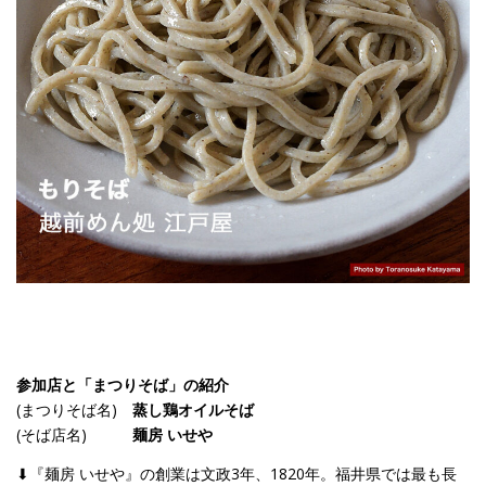
参加店と「まつりそば」の紹介
(まつりそば名)
蒸し鶏オイルそば
(そば店名)
麺房 いせや
⬇︎『麺房 いせや』の創業は文政3年、1820年。福井県では最も長