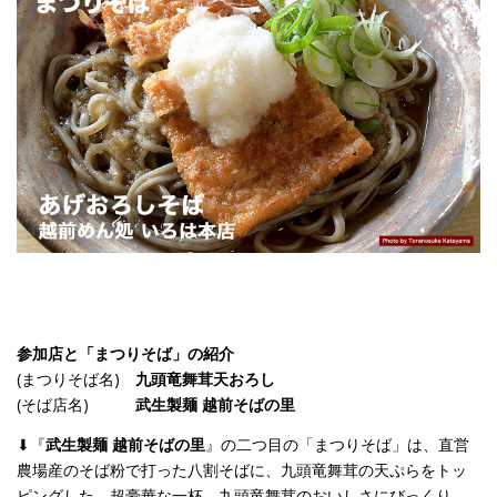
参加店と「まつりそば」の紹介
(まつりそば名)
九頭竜舞茸天おろし
(そば店名)
武生製麺 越前そばの里
⬇︎『
武生製麺 越前そばの里
』の二つ目の「まつりそば」は、直営
農場産のそば粉で打った八割そばに、九頭竜舞茸の天ぷらをトッ
ピングした、超豪華な一杯。九頭竜舞茸のおいしさにびっくり。